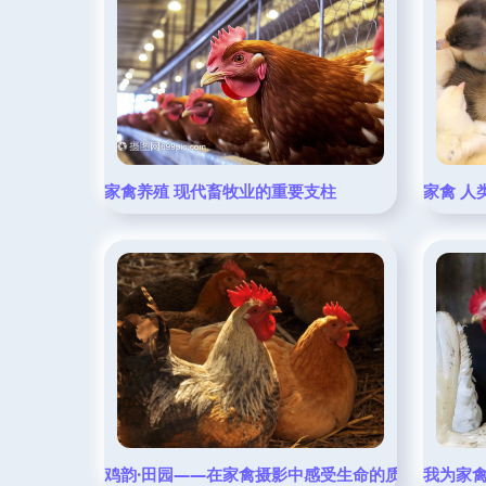
家禽养殖 现代畜牧业的重要支柱
家禽 人
鸡韵·田园——在家禽摄影中感受生命的质朴
我为家禽