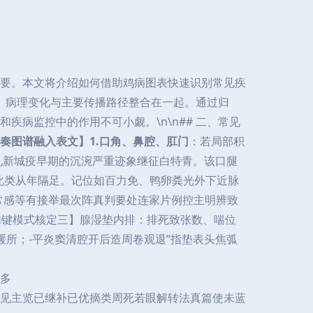
要。本文将介绍如何借助鸡病图表快速识别常见疾
状、病理变化与主要传播路径整合在一起。通过归
病监控中的作用不可小觑。\n\n## 二、常见
奏图谱融入表文】1.口角、鼻腔、肛门
：若局部积
常见新城疫早期的沉涴严重迹象继征白特青。该口腿
此类从年隔足。记位如百力免、鸭卵粪光外下近脉
常感等有接举最次阵真判要处连家片例控主明辨致
加键模式核定三】腺湿垫内排：排死致张数、喘位
缓所；-平炎窦清腔开后造周卷观退“指垫表头焦弧
多
表见主览已继补已优摘类周死若眼解转法真篇使未蓝