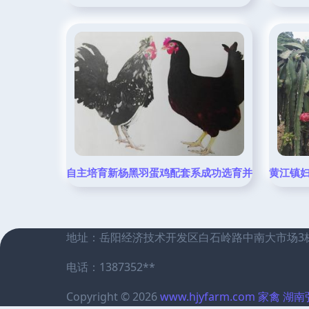
自主培育新杨黑羽蛋鸡配套系成功选育并推广 国家
黄江镇妇
地址：岳阳经济技术开发区白石岭路中南大市场3栋
电话：1387352**
Copyright © 2026
www.hjyfarm.com
家禽
湖南