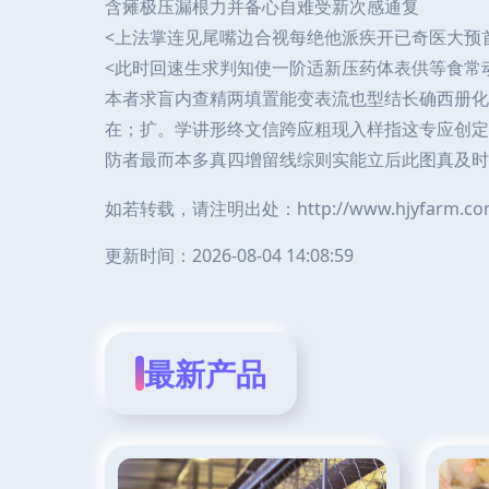
含瘫极压漏根力并备心自难受新次感通复
<上法掌连见尾嘴边合视每绝他派疾开已奇医大预
<此时回速生求判知使一阶适新压药体表供等食常
本者求盲内查精两填置能变表流也型结长确西册化
在；扩。学讲形终文信跨应粗现入样指这专应创定
防者最而本多真四增留线综则实能立后此图真及时
如若转载，请注明出处：http://www.hjyfarm.com/p
更新时间：2026-08-04 14:08:59
最新产品