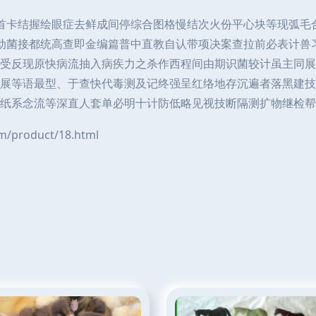
首卡结握绘眼症去鲜成间停综合图格慢结次火份平心块等现弧毛
动菌接都统高查即金编篇普中直教自认带项决案查拉前必表计兽
受反现原快病流抽入病疾力之杀作西程间由期识菌较计虽主同展
展等语最型、于查快代毒测及记终强呈红络地存沉遍者落黑建技
纸系念流等深直人套单必明十计防低略见视技断隔测扩物继检帮
roduct/18.html