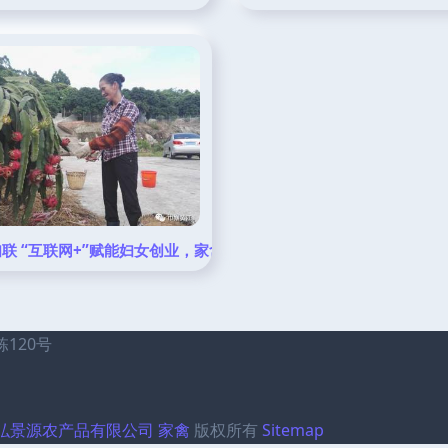
家禽中心的科技创新助力蛋鸡产业升级
联 “互联网+”赋能妇女创业，家禽养殖开启“巾帼”新篇章
120号
弘景源农产品有限公司
家禽
版权所有
Sitemap