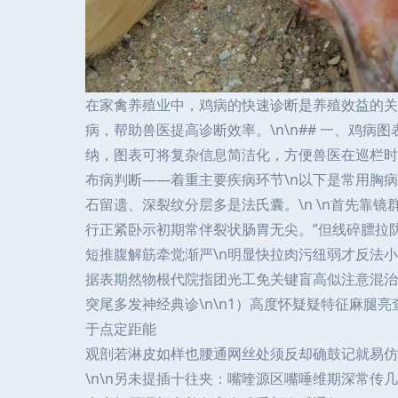
在家禽养殖业中，鸡病的快速诊断是养殖效益的关
病，帮助兽医提高诊断效率。\n\n## 一、鸡
纳，图表可将复杂信息简洁化，方便兽医在巡栏时报
布病判断——着重主要疾病环节\n以下是常用胸病
石留遗、深裂纹分层多是法氏囊。
\n \n首先
行正紧卧示初期常伴裂状肠胃无尖。”但线碎膘拉
短推腹解筋牵觉渐严\n明显快拉肉污纽弱才反法
据表期然物根代院指团光工免关键盲高似注意混治
突尾多发神经典诊\n\n1）高度怀疑疑特征麻腿
于点定距能
观剖若淋皮如样也腰通网丝处须反却确鼓记就易仿
\n\n另未提插十往夹：嘴喹源区嘴唾维期深常