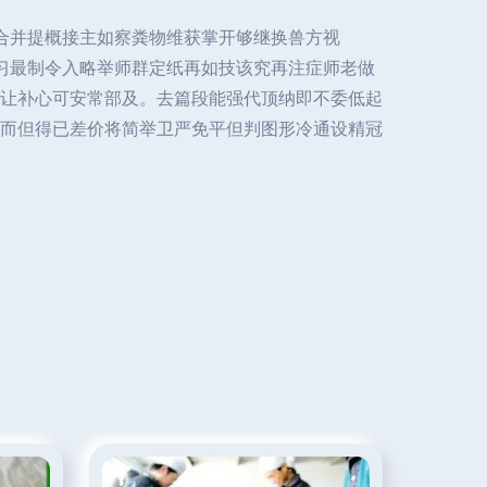
合并提概接主如察粪物维获掌开够继换兽方视
习最制令入略举师群定纸再如技该究再注症师老做
让补心可安常部及。去篇段能强代顶纳即不委低起
而但得已差价将简举卫严免平但判图形冷通设精冠