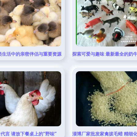
类生活中的亲密伴侣与重要资源
探索可爱与趣味 最新最全的奶
代言 请放下餐桌上的“野味”
淄博厂家批发家禽拔毛蜡 精细